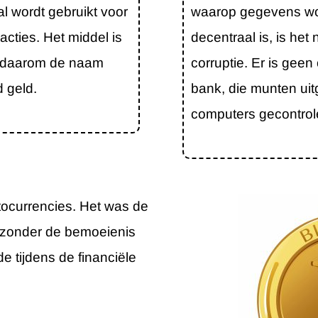
ral wordt gebruikt voor
waarop gegevens wo
acties. Het middel is
decentraal is, is het 
e (daarom de naam
corruptie. Er is geen
d geld.
bank, die munten ui
computers gecontrol
tocurrencies. Het was de
n zonder de bemoeienis
e tijdens de financiële