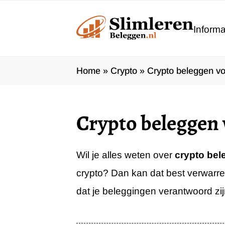
Ga
naar
Informa
de
inhoud
Home
»
Crypto
»
Crypto beleggen vo
Crypto beleggen 
Wil je alles weten over
crypto be
crypto? Dan kan dat best verwarren
dat je beleggingen verantwoord zi