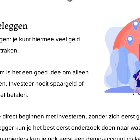
eleggen
gen: je kunt hiermee veel geld
traken.
om is het een goed idee om alleen
en. Investeer nooit spaargeld of
et betalen.
direct beginnen met investeren, zonder zich eerst go
egger kun je het best eerst onderzoek doen naar waar
e aanbieders kun je ook eerst een demo-account mak