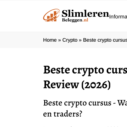
Ga
naar
Informa
de
inhoud
Home
»
Crypto
»
Beste crypto cursu
Beste crypto curs
Review (2026)
Beste crypto cursus - W
en traders?