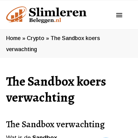
Ga
naar
de
inhoud
Home
»
Crypto
»
The Sandbox koers
verwachting
The Sandbox koers
verwachting
The Sandbox verwachting
Wat is de
Sandbox