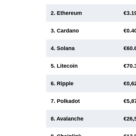
2. Ethereum
€3.1
3. Cardano
€0.4
4. Solana
€60.
5. Litecoin
€70.
6. Ripple
€0,6
7. Polkadot
€5,8
8. Avalanche
€26,