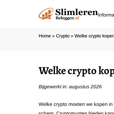
Ga
naar
Informa
de
inhoud
Home
»
Crypto
»
Welke crypto kopen
Welke crypto kop
Bijgewerkt in: augustus 2026
Welke crypto moeten we kopen in
scherp. Cryptomunten bieden kans