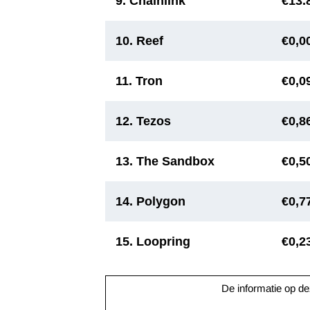
9. Chainlink
€13.
10. Reef
€0,0
11. Tron
€0,0
12. Tezos
€0,8
13. The Sandbox
€0,5
14. Polygon
€0,7
15. Loopring
€0,2
De informatie op dez