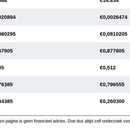
868
€14.834
020894
€0,0026474
980295
€0,0810205
67905
€0,877805
05
€0,512
76385
€0,796555
34385
€0,260300
e pagina is geen financieel advies. Doe dus altijd zelf onderzoek voo