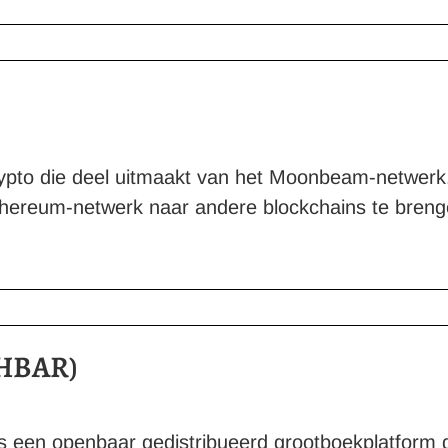
ypto die deel uitmaakt van het Moonbeam-netwer
Ethereum-netwerk naar andere blockchains te breng
(HBAR)
 een openbaar gedistribueerd grootboekplatform 