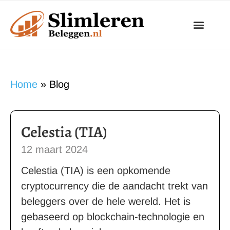
Ga
naar
de
inhoud
Home
»
Blog
P
P
P
P
P
Celestia (TIA)
a
a
a
a
a
12 maart 2024
g
g
g
g
g
Celestia (TIA) is een opkomende
i
i
i
i
i
cryptocurrency die de aandacht trekt van
n
n
n
n
n
beleggers over de hele wereld. Het is
a
a
a
a
a
gebaseerd op blockchain-technologie en