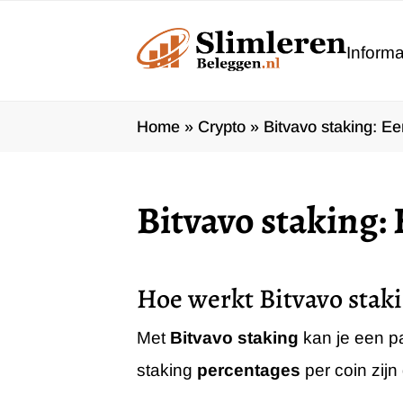
Ga
naar
Informa
de
inhoud
Home
»
Crypto
»
Bitvavo staking: Ee
Bitvavo staking: 
Hoe werkt Bitvavo staki
Met
Bitvavo staking
kan je een pa
staking
percentages
per coin zijn 