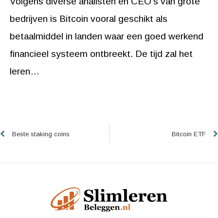
Volgens diverse analisten en CEO’s van grote
bedrijven is Bitcoin vooral geschikt als
betaalmiddel in landen waar een goed werkend
financieel systeem ontbreekt. De tijd zal het
leren…
Vorige
Beste staking coins
Bitcoin ETF