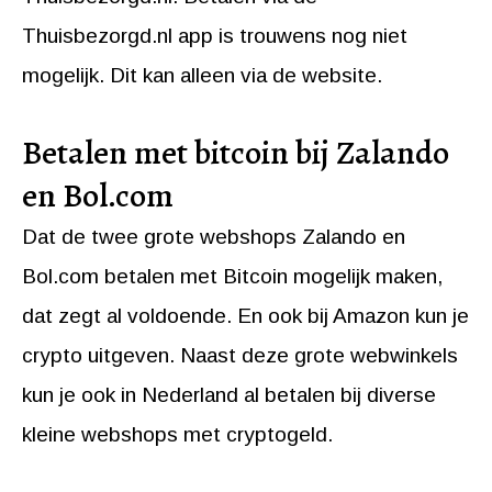
Thuisbezorgd.nl app is trouwens nog niet
mogelijk. Dit kan alleen via de website.
Betalen met bitcoin bij Zalando
en Bol.com
Dat de twee grote webshops Zalando en
Bol.com betalen met Bitcoin mogelijk maken,
dat zegt al voldoende. En ook bij Amazon kun je
crypto uitgeven. Naast deze grote webwinkels
kun je ook in Nederland al betalen bij diverse
kleine webshops met cryptogeld.