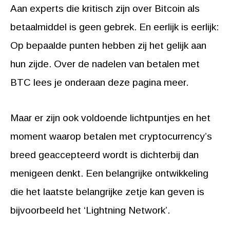
Aan experts die kritisch zijn over Bitcoin als
betaalmiddel is geen gebrek. En eerlijk is eerlijk:
Op bepaalde punten hebben zij het gelijk aan
hun zijde. Over de nadelen van betalen met
BTC lees je onderaan deze pagina meer.
Maar er zijn ook voldoende lichtpuntjes en het
moment waarop betalen met cryptocurrency’s
breed geaccepteerd wordt is dichterbij dan
menigeen denkt. Een belangrijke ontwikkeling
die het laatste belangrijke zetje kan geven is
bijvoorbeeld het ‘Lightning Network’.