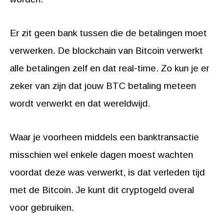
Er zit geen bank tussen die de betalingen moet
verwerken. De blockchain van Bitcoin verwerkt
alle betalingen zelf en dat real-time. Zo kun je er
zeker van zijn dat jouw BTC betaling meteen
wordt verwerkt en dat wereldwijd.
Waar je voorheen middels een banktransactie
misschien wel enkele dagen moest wachten
voordat deze was verwerkt, is dat verleden tijd
met de Bitcoin. Je kunt dit cryptogeld overal
voor gebruiken.