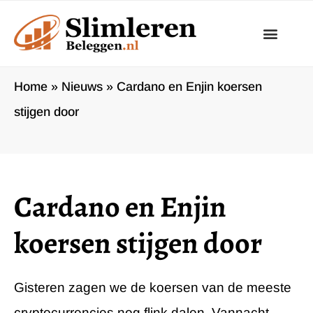
Ga
naar
de
inhoud
Home
»
Nieuws
»
Cardano en Enjin koersen
stijgen door
Cardano en Enjin
koersen stijgen door
Gisteren zagen we de koersen van de meeste
cryptocurrencies nog flink dalen. Vannacht