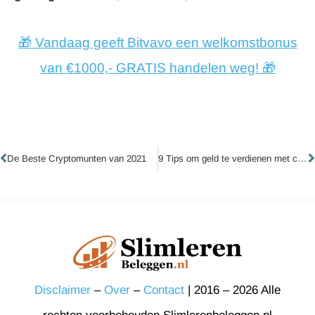
🎁 Vandaag geeft Bitvavo een welkomstbonus
van €1000,- GRATIS handelen weg! 🎁
Vorige
V
De Beste Cryptomunten van 2021
9 Tips om geld te verdienen met crypto
Disclaimer
–
Over
–
Contact
| 2016 – 2026 Alle