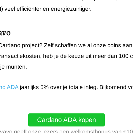
veel efficiënter en energiezuiniger.
avo
 Cardano project? Zelf schaffen we al onze coins aa
e transactiekosten, heb je de keuze uit meer dan 100 
 je munten.
ano ADA
jaarlijks 5% over je totale inleg. Bijkomend v
Cardano ADA kopen
tvavo geeft onze lezers een welkomstbonus van €1