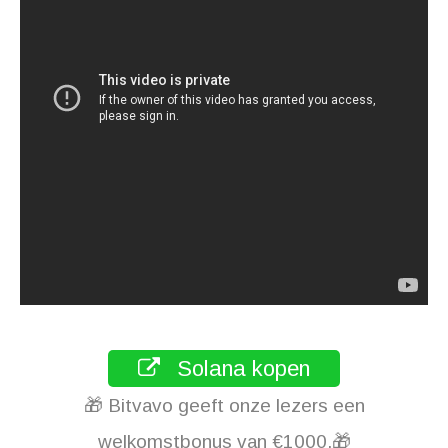
Solana kopen
🎁 Bitvavo geeft onze lezers een
welkomstbonus van €1000.🎁