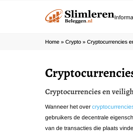
Ga
naar
Informa
de
inhoud
Home
»
Crypto
»
Cryptocurrencies en
Cryptocurrencies
Cryptocurrencies en veilig
Wanneer het over
cryptocurrencie
gebruikers de decentrale eigenscha
van de transacties die plaats vind