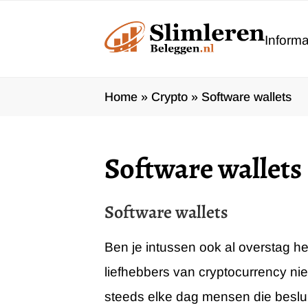
Ga
naar
Informa
de
inhoud
Home
»
Crypto
»
Software wallets
Software wallets
Software wallets
Ben je intussen ook al overstag h
liefhebbers van cryptocurrency nie
steeds elke dag mensen die beslui