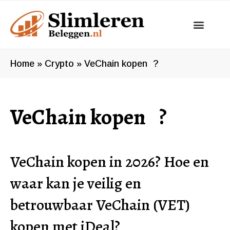
Ga
naar
de
inhoud
Home
»
Crypto
»
VeChain kopen ?
VeChain kopen ?
VeChain kopen in 2026? Hoe en
waar kan je veilig en
betrouwbaar VeChain (VET)
kopen met iDeal?